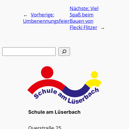
Nächste:
Viel
←
Vorherige:
Spaß beim
Umbenennungsfeier
Bauen von
Flecki Flitzer
→
Suchen
Schule am Lüserbach
Querstraße 25