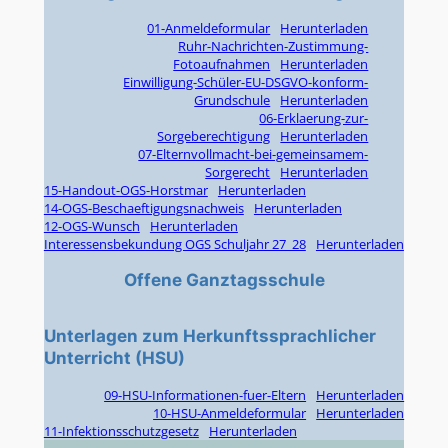
01-Anmeldeformular
Herunterladen
Ruhr-Nachrichten-Zustimmung-
Fotoaufnahmen
Herunterladen
Einwilligung-Schüler-EU-DSGVO-konform-
Grundschule
Herunterladen
06-Erklaerung-zur-
Sorgeberechtigung
Herunterladen
07-Elternvollmacht-bei-gemeinsamem-
Sorgerecht
Herunterladen
15-Handout-OGS-Horstmar
Herunterladen
14-OGS-Beschaeftigungsnachweis
Herunterladen
12-OGS-Wunsch
Herunterladen
Interessensbekundung OGS Schuljahr 27_28
Herunterladen
Offene Ganztagsschule
Unterlagen zum Herkunftssprachlicher
Unterricht (HSU)
09-HSU-Informationen-fuer-Eltern
Herunterladen
10-HSU-Anmeldeformular
Herunterladen
11-Infektionsschutzgesetz
Herunterladen