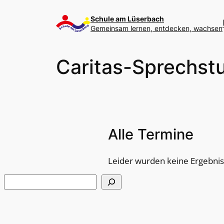
Zum
Inhalt
Schule am Lüserbach
Gemeinsam lernen, entdecken, wachsen
springen
Caritas-Sprechst
Alle Termine
Leider wurden keine Ergebni
Suchen